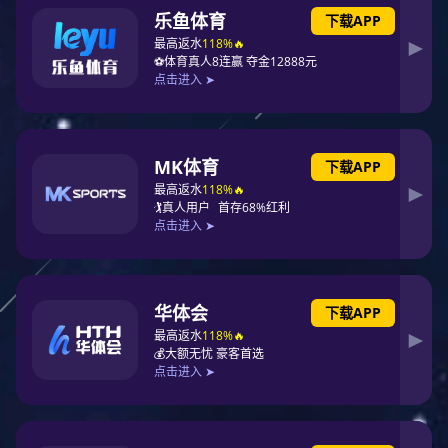
1.
加强组织领导。
坚持党建工作与业
务工作同谋划、同部署、同推进、同考
核，加强对本单位全面从严治党各项工作
的领导。认真学习贯彻落实中央省市纪委
全会精神，年初、年中召开党风廉政建设
和反腐败工作专题会议，听取情况汇报，
分析研判面临的形势和任务，制订工作计
划，明确目标要求和具体措施，推动工作
任务落实。
2.
加强党的政治建设。
深入学习贯彻
习近平新时代中国特色社会主义思想，深
入贯彻新发展理念、构建新发展格局、推
动高质量发展等决策部署，树牢“四个意
识”，坚定“四个自信”，坚决做到“两个维
护”。坚持和加强党的全面领导，严格落实
党委议事决策前置程序、党委议事规则