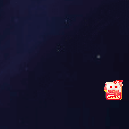
基础，规矩规范，创新创优，求真务实”16
字要求，抓好组织实施，健全长效机制。
紧跟集团改革发展步伐，实施党组织书
记“领头羊”工程，按照“政治素质过硬、党
建业务扎实、经营管理熟悉、职工群众认
可”的要求，选优配强基层党组织书记和党
务干部。持续巩固集团基层党组织标准化
建设达标成果，开展“标准+示范”建设，推
进“创建示范党支部”活动，力争培育20家
左右示范党组织。规范发展党员，深化“双
培养一输送”。全面落实组织生活制度，从
严教育管理监督党员，全面提升党支部组
织力，强化党支部政治功能，充分发挥党
支部战斗堡垒作用。
6.
抓好作风建设。
建立完善督查检