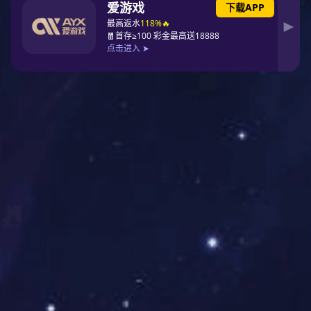
和“三重一大”集体决策制度，严格执行民
主集中制，发挥党委领导核心作用，把方
向、管大局、保落实。严肃党内政治生
活，认真开展民主生活会，用好批评和自
我批评这个锐利武器，
增强政治性时代性
原则性战斗性
。
3.
加强党的思想建设。
强化理论武
装，学懂弄通做实习近平新时代中国特色
社会主义思想，引导党员、干部坚定理想
信念宗旨。开展党史学习教育，深入学习
领会习近平总书记关于党史的重要论述，
紧紧围绕学懂弄通做实党的创新理论，做
到学史明理、学史增信、学史崇德、学史
力行，引导广大党员干部增强“四个意
识”、坚定“四个自信”、做到“两个维护”。