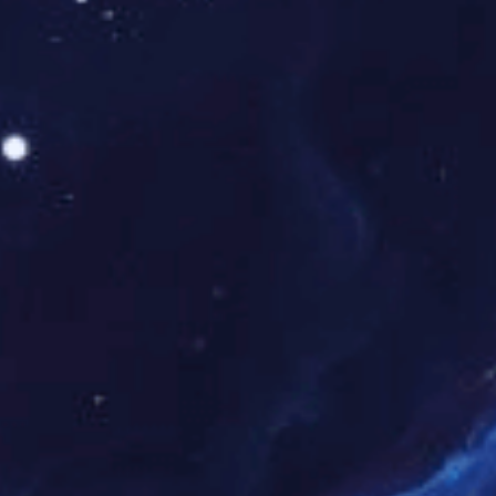
坚持集中教育和经常性教育相结合，把党
风廉政教育列入党委中心组学习、民主生
活会和基层党组织“三会一课”的重要内
容，深化“510
”
警示教育，
引导党员干部正
确处理公与私、亲与清、情与法，树立正
确的世界观人生观价值观。
坚持党管宣
传、党管意识形态，坚决履行意识形态工
作责任制，牢牢掌握党对意识形态的领导
权。
4.
加强干部队伍建设。
根据习近平总
书记对国有企业领导人员提出的“对党忠
诚、勇于创新、治企有方、兴企有为、清
正廉洁”20字要求以及集团选拔任用干部的
标准、原则和导向，公开、公平、公正选
准企业领导人员。严格执行国有企业领导