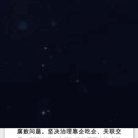
严格规范领导干部配偶、子女及其配偶经
商办企业行为，构建亲而有度、互利共赢
的业务合作关系，营造风清气正营商环
境。围绕提升治理能力要求，
强化制度意
识和制度导向，强化“七大风险”防控，查
制度执行，抓流程规范，堵漏洞疏堵点，
推进基础管理精致化、环节管理链条化，
全面提升基础管理水平，着力
打造“法治征
途国际”
。
8.
坚决惩治腐败。
深刻把握腐败问题
的政治本质和政治危害，坚持无禁区、全
覆盖、零容忍，坚持重遏制、强高压、长
震慑，坚持态度不变、决心不减、尺度不
松，深挖彻查“雅贿”、“影子公司”等隐性
腐败问题。坚决治理靠企吃企、关联交