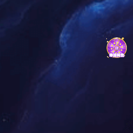
人员选拔任用有关规定和程序，把好政治
关、品行关、作风关、廉洁关。严格执行
集团《关于贯彻落实市委巡察整改要求进
一步严格规范干部人事管理工作的若干规
定》，加强选人用人制度规定执行情况监
督检查，坚决防止和纠正选人用人不正之
风。突出“关键少数”，坚持管思想、管工
作、管作风、管纪律相统一，强化对下级
企业领导班子特别是企业“一把手”的监督
管理。
5.
加强基层组织建设。
坚持把国有企
业党的建设作为管党治党的重要任务，深
入贯彻落实习近平总书记在全国国有企业
党的建设工作会议上的讲话和省市党建工
作会议精神，认真落实省委基层党建“五聚
焦五落实”三年行动计划，按照市委“基层