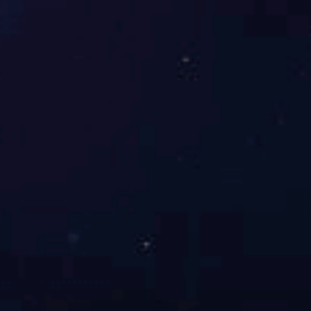
查、定期通报及问责处置机制，密切关
注、及时纠正苗头性、倾向性、潜在性问
题，严肃查处违反八项规定和“四风”问
题，确保政令畅通、令行禁止。以深入开
展“六比一争”活动为抓手，强化过程督
查、时效督查和质效督查，在对六大重点
任务整体督查基础上，选择部分单位跟踪
督查，深入剖亏，严防贯彻上级决策部署
做选择、搞变通、打折扣，搞包装式落
实、洒水式落实、一刀切式落实等问题。
坚持群众路线，扎实开展“我为群众办实
事”活动，深入基层调查研究，畅通群众合
理诉求表达渠道，及时回应解决群众反映
强烈的问题，维护职工群众合法权益。
7.
加强纪律建设。
紧盯关键少数，深
入开展违规经商办企业专项整治年活动，