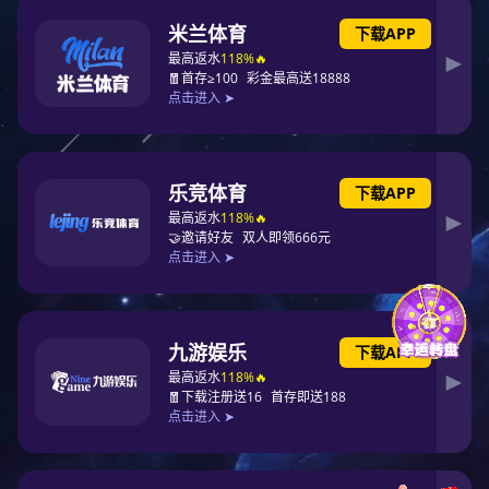
重大经营管理情况
其他公开事项
其他公开事项
中共征途国际官网-追求健康,你我一起成长 委员会关于市委巡察整改进展情况的通报
2024-12-26
所属企业网站
©copyright 征途国际官网-追求健康,你我一起成长 版权所有
技术支持: