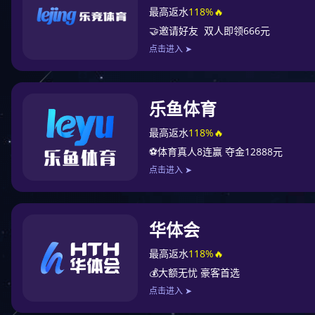
加
意识形态
步、全
日、党
党群工作概况
总部机
急事、
党群动态
设。坚
良好学
干部队伍建设
性、针
组织建
基层党组织
加
纪检监察
党员立
按
辩”、