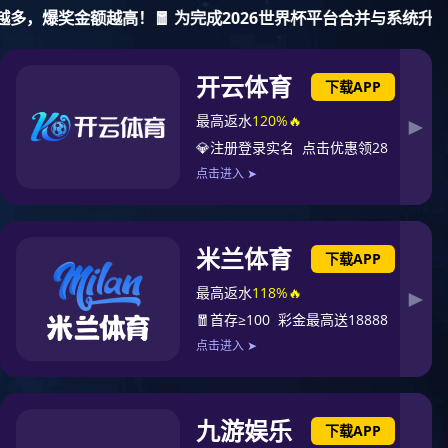
源
技术创新
信息公开
企业产品