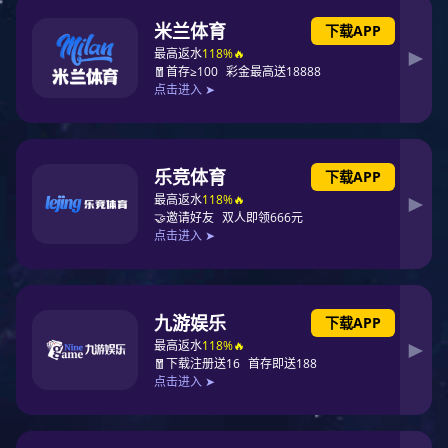
“脚踏着坚实的土地，面对着崭新的世纪，
征途国际人大步走来将命运紧紧掌握在自己
里……”《征途国际人的歌》，作为征途国
际集团的企业之歌曾获全国企业歌曲大赛一
等奖。在30多年的创业历程中，征途国际人
培育...
→了解更多