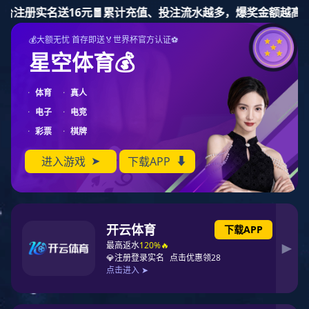
征途国际
Toggl
naviga