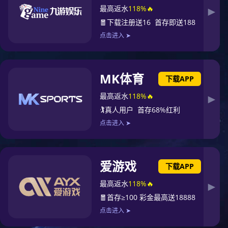
省级专精特新中小企业
数：
级专精特新中小企业（第二批）公示名单，
成功入选。