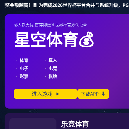
征途国际
征途国际
集团概况
征途国际新
产
闻