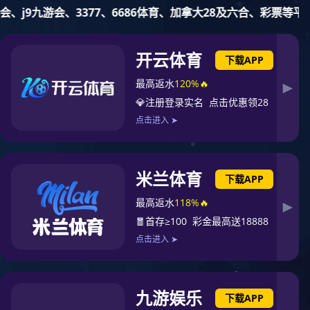
源
技术创新
信息公开
企业产品