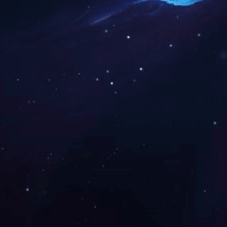
近
打造爆
特新企
动传统
附件：
所属企业网站
网站征途国
集团概况
征途国际新
产业布局
党群工