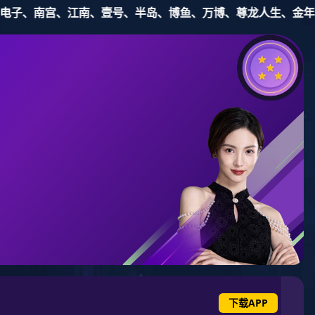
业布局
党群工作
上市公司
征途国际
人力资