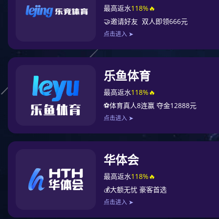
行业
征途国际新闻
集团新闻
基层新闻
行业要闻
1
征途国际报刊
江苏征
通知公告